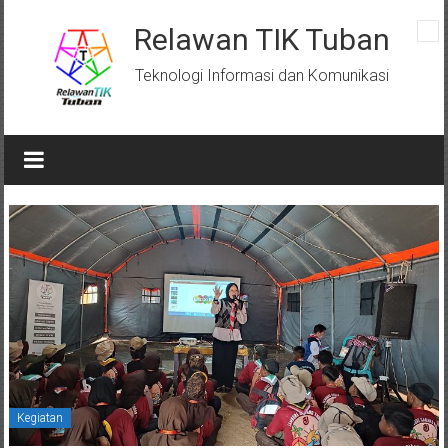
Skip
to
Relawan TIK Tuban
content
Teknologi Informasi dan Komunikasi
Kegiatan