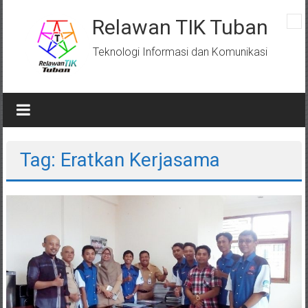
Skip
to
Relawan TIK Tuban
content
Teknologi Informasi dan Komunikasi
Tag: Eratkan Kerjasama