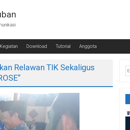
uban
munikasi
Kegiatan
Download
Tutorial
Anggota
kan Relawan TIK Sekaligus
PROSE”