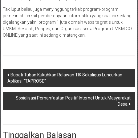
Tak luput beliau juga menyinggung terkait program-program
pemerintah terkait pemberdayaan informatika yang saat ini sedang
digalangkan yakni program 1 juta domain website gratis untuk
UMKM, Sekolah, Ponpes, dan Organisasi serta Program UMKM GO
ONLINE yang saat ini sedang dimatangkan.
Post
Bupati Tuban Kukuhkan Relawan TIK Sekaligus Luncurkan
Aplikasi “TAPROSE”
navigation
Sosialisasi Pemanfaatan Positif Internet Untuk Masyarakat
Desa
Tinggalkan Balasan