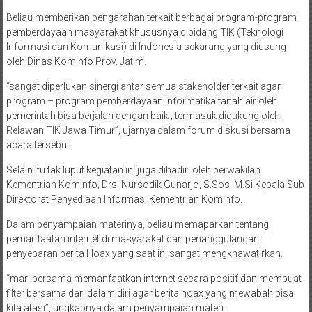
Beliau memberikan pengarahan terkait berbagai program-program
pemberdayaan masyarakat khususnya dibidang TIK (Teknologi
Informasi dan Komunikasi) di Indonesia sekarang yang diusung
oleh Dinas Kominfo Prov. Jatim.
“sangat diperlukan sinergi antar semua stakeholder terkait agar
program – program pemberdayaan informatika tanah air oleh
pemerintah bisa berjalan dengan baik , termasuk didukung oleh
Relawan TIK Jawa Timur”, ujarnya dalam forum diskusi bersama
acara tersebut.
Selain itu tak luput kegiatan ini juga dihadiri oleh perwakilan
Kementrian Kominfo, Drs. Nursodik Gunarjo, S.Sos, M.Si Kepala Sub
Direktorat Penyediaan Informasi Kementrian Kominfo.
Dalam penyampaian materinya, beliau memaparkan tentang
pemanfaatan internet di masyarakat dan penanggulangan
penyebaran berita Hoax yang saat ini sangat mengkhawatirkan.
“mari bersama memanfaatkan internet secara positif dan membuat
filter bersama dari dalam diri agar berita hoax yang mewabah bisa
kita atasi”, ungkapnya dalam penyampaian materi.