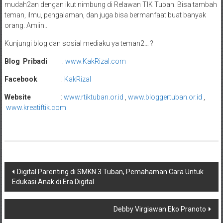
mudah2an dengan ikut nimbung di Relawan TIK Tuban. Bisa tambah
teman, ilmu, pengalaman, dan juga bisa bermanfaat buat banyak
orang. Amiin..
Kunjungi blog dan sosial mediaku ya teman2… ?
Blog Pribadi
:
www.KakRizal.com
Facebook
:
KakRizal
Website
:
www.rtiktuban.or.id
,
www.bloggertuban.or.id
,
www.kreatiftik.com
Post
Digital Parenting di SMKN 3 Tuban, Pemahaman Cara Untuk
Edukasi Anak di Era Digital
navigation
Debby Virgiawan Eko Pranoto