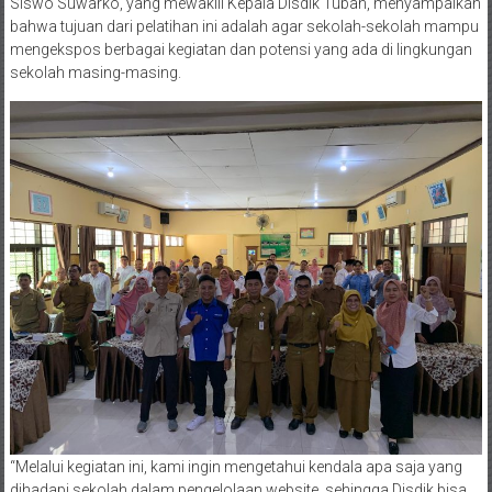
Siswo Suwarko, yang mewakili Kepala Disdik Tuban, menyampaikan
bahwa tujuan dari pelatihan ini adalah agar sekolah-sekolah mampu
mengekspos berbagai kegiatan dan potensi yang ada di lingkungan
sekolah masing-masing.
“Melalui kegiatan ini, kami ingin mengetahui kendala apa saja yang
dihadapi sekolah dalam pengelolaan website, sehingga Disdik bisa