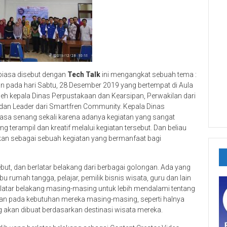
biasa disebut dengan
Tech Talk
ini mengangkat sebuah tema :
n pada hari Sabtu, 28 Desember 2019 yang bertempat di Aula
leh kepala Dinas Perpustakaan dan Kearsipan, Perwakilan dari
an Leader dari Smartfren Community. Kepala Dinas
sa senang sekali karena adanya kegiatan yang sangat
rampil dan kreatif melalui kegiatan tersebut. Dan beliau
ikan sebagai sebuah kegiatan yang bermanfaat bagi
but, dan berlatar belakang dari berbagai golongan. Ada yang
u rumah tangga, pelajar, pemilik bisnis wisata, guru dan lain
i latar belakang masing-masing untuk lebih mendalami tentang
kan pada kebutuhan mereka masing-masing, seperti halnya
g akan dibuat berdasarkan destinasi wisata mereka.