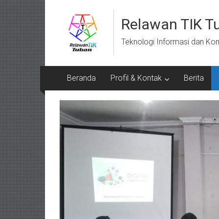
Skip
to
Relawan TIK T
content
Teknologi Informasi dan Ko
Beranda
Profil & Kontak
Berita