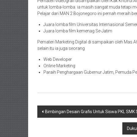
Pemateri videografi disampaikan oleh Kak Khoirul A
untuk lomba-lomba. ia masih sangat muda tetapi mem
Pelajar dari MAN 2 Bojonegoro ini pernah meraih ber
Juara lomba film Universitas Internasional Seme
Juara lomba film kemenag Se-Jatim
Pemateri Marketing Digital di sampaikan oleh Mas Afr
selain itu ia juga seorang
Web Developer
Online Marketing
Paraih Penghargaan Gubernur Jatim, Pemuda Pel
Post
Bimbingan Desain Grafis Untuk Siswa PKL SMK
navigation
Duku