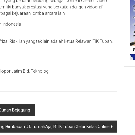
dib yang berlatar belakang sebagai Content Creator Video
iliki banyak prestasi yang berkaitan dengan vidografi.
bagai kejuaraan lomba antara lain :
n Indonesia
izal Riskillah yang tak lain adalah ketua Relawan TIK Tuban.
opor Jatim Bid. Teknologi
 Sunan Bejagung
ng Himbauan #DirumahAja, RTIK Tuban Gelar Kelas Online