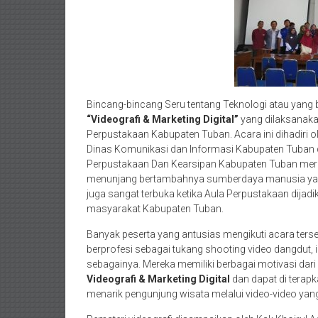
Bincang-bincang Seru tentang Teknologi atau yang 
“
Videografi & Marketing Digital”
yang dilaksanaka
Perpustakaan Kabupaten Tuban. Acara ini dihadiri o
Dinas Komunikasi dan Informasi Kabupaten Tuban d
Perpustakaan Dan Kearsipan Kabupaten Tuban mera
menunjang bertambahnya sumberdaya manusia yang te
juga sangat terbuka ketika Aula Perpustakaan dijad
masyarakat Kabupaten Tuban.
Banyak peserta yang antusias mengikuti acara terse
berprofesi sebagai tukang shooting video dangdut, ib
sebagainya. Mereka memiliki berbagai motivasi dar
Videografi & Marketing Digital
dan dapat di terap
menarik pengunjung wisata melalui video-video yan