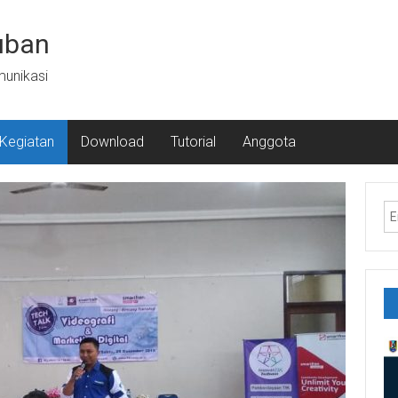
uban
munikasi
Kegiatan
Download
Tutorial
Anggota