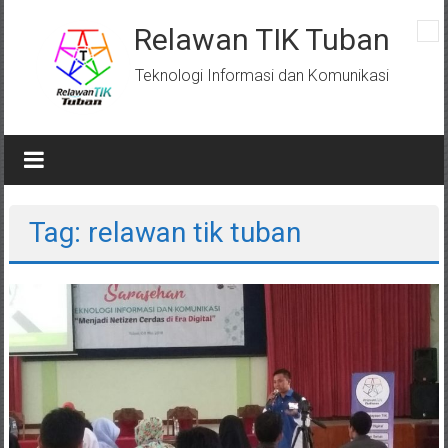
Skip
to
Relawan TIK Tuban
content
Teknologi Informasi dan Komunikasi
Tag: relawan tik tuban