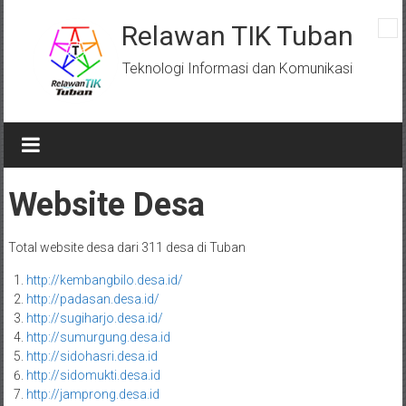
Skip
to
Relawan TIK Tuban
content
Teknologi Informasi dan Komunikasi
Website Desa
Total website desa dari 311 desa di Tuban
http://kembangbilo.desa.id/
http://padasan.desa.id/
http://sugiharjo.desa.id/
http://sumurgung.desa.id
http://sidohasri.desa.id
http://sidomukti.desa.id
http://jamprong.desa.id