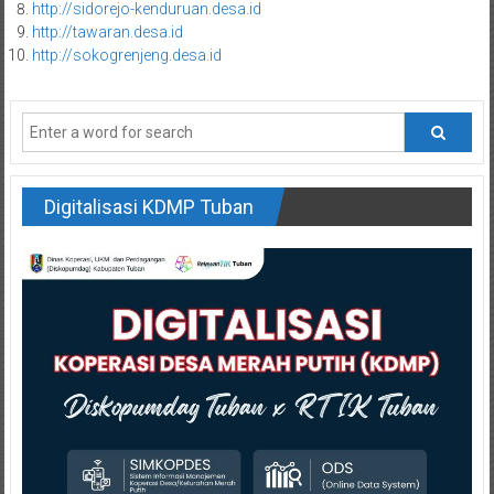
http://sidorejo-kenduruan.desa.id
http://tawaran.desa.id
http://sokogrenjeng.desa.id
Digitalisasi KDMP Tuban