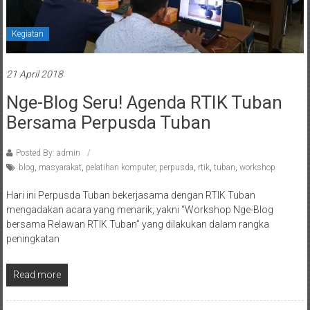
Kegiatan
21 April 2018
Nge-Blog Seru! Agenda RTIK Tuban
Bersama Perpusda Tuban
Posted By: admin
blog
,
masyarakat
,
pelatihan komputer
,
perpusda
,
rtik
,
tuban
,
workshop
Hari ini Perpusda Tuban bekerjasama dengan RTIK Tuban
mengadakan acara yang menarik, yakni “Workshop Nge-Blog
bersama Relawan RTIK Tuban” yang dilakukan dalam rangka
peningkatan
Read more